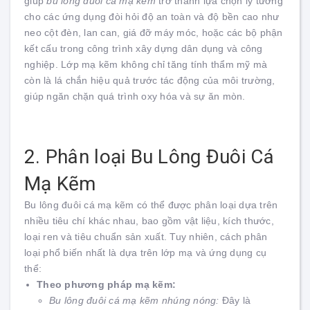
giúp
bu lông đuôi cá mạ kẽm
trở thành lựa chọn lý tưởng
cho các ứng dụng đòi hỏi độ an toàn và độ bền cao như
neo cột đèn, lan can, giá đỡ máy móc, hoặc các bộ phận
kết cấu trong công trình xây dựng dân dụng và công
nghiệp. Lớp mạ kẽm không chỉ tăng tính thẩm mỹ mà
còn là lá chắn hiệu quả trước tác động của môi trường,
giúp ngăn chặn quá trình oxy hóa và sự ăn mòn.
2. Phân loại Bu Lông Đuôi Cá
Mạ Kẽm
Bu lông đuôi cá mạ kẽm có thể được phân loại dựa trên
nhiều tiêu chí khác nhau, bao gồm vật liệu, kích thước,
loại ren và tiêu chuẩn sản xuất. Tuy nhiên, cách phân
loại phổ biến nhất là dựa trên lớp mạ và ứng dụng cụ
thể:
Theo phương pháp mạ kẽm:
Bu lông đuôi cá mạ kẽm nhúng nóng:
Đây là