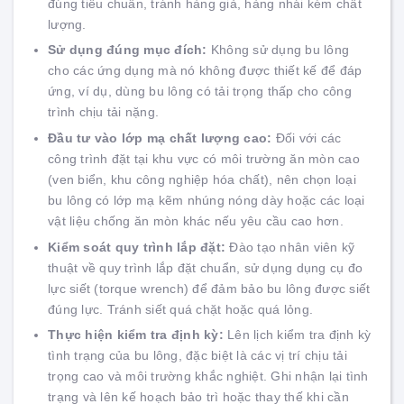
đúng tiêu chuẩn, tránh hàng giả, hàng nhái kém chất
lượng.
Sử dụng đúng mục đích:
Không sử dụng bu lông
cho các ứng dụng mà nó không được thiết kế để đáp
ứng, ví dụ, dùng bu lông có tải trọng thấp cho công
trình chịu tải nặng.
Đầu tư vào lớp mạ chất lượng cao:
Đối với các
công trình đặt tại khu vực có môi trường ăn mòn cao
(ven biển, khu công nghiệp hóa chất), nên chọn loại
bu lông có lớp mạ kẽm nhúng nóng dày hoặc các loại
vật liệu chống ăn mòn khác nếu yêu cầu cao hơn.
Kiểm soát quy trình lắp đặt:
Đào tạo nhân viên kỹ
thuật về quy trình lắp đặt chuẩn, sử dụng dụng cụ đo
lực siết (torque wrench) để đảm bảo bu lông được siết
đúng lực. Tránh siết quá chặt hoặc quá lỏng.
Thực hiện kiểm tra định kỳ:
Lên lịch kiểm tra định kỳ
tình trạng của bu lông, đặc biệt là các vị trí chịu tải
trọng cao và môi trường khắc nghiệt. Ghi nhận lại tình
trạng và lên kế hoạch bảo trì hoặc thay thế khi cần