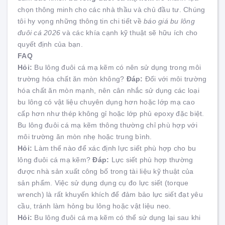
chọn thông minh cho các nhà thầu và chủ đầu tư. Chúng
tôi hy vọng những thông tin chi tiết về
báo giá bu lông
đuôi cá 2026
và các khía cạnh kỹ thuật sẽ hữu ích cho
quyết định của bạn.
FAQ
Hỏi:
Bu lông đuôi cá mạ kẽm có nên sử dụng trong môi
trường hóa chất ăn mòn không?
Đáp:
Đối với môi trường
hóa chất ăn mòn mạnh, nên cân nhắc sử dụng các loại
bu lông có vật liệu chuyên dụng hơn hoặc lớp mạ cao
cấp hơn như thép không gỉ hoặc lớp phủ epoxy đặc biệt.
Bu lông đuôi cá mạ kẽm thông thường chỉ phù hợp với
môi trường ăn mòn nhẹ hoặc trung bình.
Hỏi:
Làm thế nào để xác định lực siết phù hợp cho bu
lông đuôi cá mạ kẽm?
Đáp:
Lực siết phù hợp thường
được nhà sản xuất công bố trong tài liệu kỹ thuật của
sản phẩm. Việc sử dụng dụng cụ đo lực siết (torque
wrench) là rất khuyến khích để đảm bảo lực siết đạt yêu
cầu, tránh làm hỏng bu lông hoặc vật liệu neo.
Hỏi:
Bu lông đuôi cá mạ kẽm có thể sử dụng lại sau khi