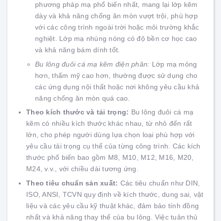
phương pháp mạ phổ biến nhất, mang lại lớp kẽm
dày và khả năng chống ăn mòn vượt trội, phù hợp
với các công trình ngoài trời hoặc môi trường khắc
nghiệt. Lớp mạ nhúng nóng có độ bền cơ học cao
và khả năng bám dính tốt.
Bu lông đuôi cá mạ kẽm điện phân:
Lớp mạ mỏng
hơn, thẩm mỹ cao hơn, thường được sử dụng cho
các ứng dụng nội thất hoặc nơi không yêu cầu khả
năng chống ăn mòn quá cao.
Theo kích thước và tải trọng:
Bu lông đuôi cá mạ
kẽm có nhiều kích thước khác nhau, từ nhỏ đến rất
lớn, cho phép người dùng lựa chọn loại phù hợp với
yêu cầu tải trọng cụ thể của từng công trình. Các kích
thước phổ biến bao gồm M8, M10, M12, M16, M20,
M24, v.v., với chiều dài tương ứng.
Theo tiêu chuẩn sản xuất:
Các tiêu chuẩn như DIN,
ISO, ANSI, TCVN quy định về kích thước, dung sai, vật
liệu và các yêu cầu kỹ thuật khác, đảm bảo tính đồng
nhất và khả năng thay thế của bu lông. Việc tuân thủ