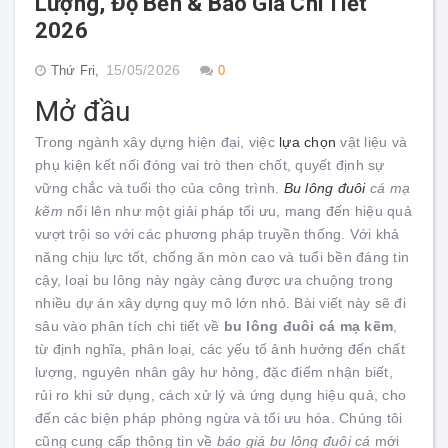
Lượng, Độ Bền & Báo Giá Chi Tiết
2026
15/05/2026
Thứ Fri,
0
Mở đầu
Trong ngành xây dựng hiện đại, việc
lựa chọn
vật liệu và
phụ kiện kết nối đóng vai trò then chốt, quyết định sự
vững chắc và tuổi thọ của công trình.
Bu lông đuôi
cá mạ
kẽm
nổi lên như một giải pháp tối ưu, mang đến hiệu quả
vượt trội so với các phương pháp truyền thống. Với khả
năng chịu lực tốt, chống ăn mòn cao và tuổi bền đáng tin
cậy, loại bu lông này ngày càng được ưa chuộng trong
nhiều dự án xây dựng quy mô lớn nhỏ. Bài viết này sẽ đi
sâu vào phân tích chi tiết về
bu lông đuôi cá mạ kẽm
,
từ định nghĩa, phân loại, các yếu tố ảnh hưởng đến chất
lượng, nguyên nhân gây hư hỏng, đặc điểm nhận biết,
rủi ro khi sử dụng, cách xử lý và ứng dụng hiệu quả, cho
đến các biện pháp phòng ngừa và tối ưu hóa. Chúng tôi
cũng cung cấp thông tin về
báo giá bu lông đuôi cá
mới