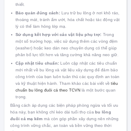
thiết.
Bảo quản đúng cách:
Lưu trữ bu lông ở nơi khô ráo,
thoáng mát, tránh ẩm ướt, hóa chất hoặc tác động vật
lý có thể làm hỏng lớp mạ.
Sử dụng kết hợp với các vật liệu phụ trợ:
Trong
một số trường hợp, việc sử dụng thêm các vòng đệm
(washer) hoặc keo dán neo chuyên dụng có thể giúp
phân bố lực tốt hơn và tăng cường khả năng neo giữ.
Cập nhật tiêu chuẩn:
Luôn cập nhật các tiêu chuẩn
mới nhất về bu lông và vật liệu xây dựng để đảm bảo
công trình của bạn luôn tuân thủ các quy định an toàn
và kỹ thuật hiện hành. Tham khảo các bài viết về
tiêu
chuẩn bu lông đuôi cá theo TCVN
là một bước quan
trọng.
Bằng cách áp dụng các biện pháp phòng ngừa và tối ưu
hóa này, bạn không chỉ kéo dài tuổi thọ của
bu lông
đuôi cá mạ kẽm
mà còn góp phần xây dựng nên những
công trình vững chắc, an toàn và bền vững theo thời