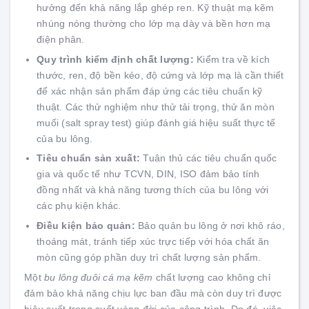
hưởng đến khả năng lắp ghép ren. Kỹ thuật mạ kẽm
nhúng nóng thường cho lớp mạ dày và bền hơn mạ
điện phân.
Quy trình kiểm định chất lượng:
Kiểm tra về kích
thước, ren, độ bền kéo, độ cứng và lớp mạ là cần thiết
để xác nhận sản phẩm đáp ứng các tiêu chuẩn kỹ
thuật. Các thử nghiệm như thử tải trọng, thử ăn mòn
muối (salt spray test) giúp đánh giá hiệu suất thực tế
của bu lông.
Tiêu chuẩn sản xuất:
Tuân thủ các tiêu chuẩn quốc
gia và quốc tế như TCVN, DIN, ISO đảm bảo tính
đồng nhất và khả năng tương thích của bu lông với
các phụ kiện khác.
Điều kiện bảo quản:
Bảo quản bu lông ở nơi khô ráo,
thoáng mát, tránh tiếp xúc trực tiếp với hóa chất ăn
mòn cũng góp phần duy trì chất lượng sản phẩm.
Một
bu lông đuôi cá mạ kẽm
chất lượng cao không chỉ
đảm bảo khả năng chịu lực ban đầu mà còn duy trì được
hiệu suất trong suốt vòng đời của công trình. Do đó, việc