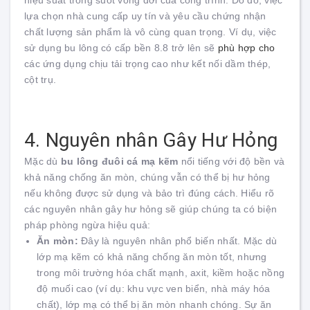
lựa chọn nhà cung cấp uy tín và yêu cầu chứng nhận
chất lượng sản phẩm là vô cùng quan trọng. Ví dụ, việc
sử dụng bu lông có cấp bền 8.8 trở lên sẽ
phù hợp cho
các ứng dụng chịu tải trọng cao như kết nối dầm thép,
cột trụ.
4. Nguyên nhân Gây Hư Hỏng
Mặc dù
bu lông đuôi cá mạ kẽm
nổi tiếng với độ bền và
khả năng chống ăn mòn, chúng vẫn có thể bị hư hỏng
nếu không được sử dụng và bảo trì đúng cách. Hiểu rõ
các nguyên nhân gây hư hỏng sẽ giúp chúng ta có biện
pháp phòng ngừa hiệu quả:
Ăn mòn:
Đây là nguyên nhân phổ biến nhất. Mặc dù
lớp mạ kẽm có khả năng chống ăn mòn tốt, nhưng
trong môi trường hóa chất mạnh, axit, kiềm hoặc nồng
độ muối cao (ví dụ: khu vực ven biển, nhà máy hóa
chất), lớp mạ có thể bị ăn mòn nhanh chóng. Sự ăn