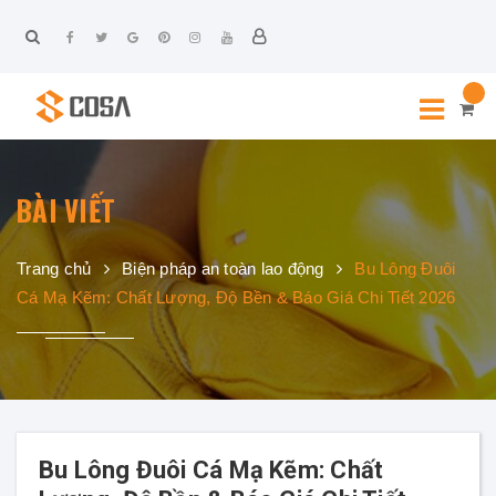
BÀI VIẾT
Trang chủ
Biện pháp an toàn lao động
Bu Lông Đuôi
Cá Mạ Kẽm: Chất Lượng, Độ Bền & Báo Giá Chi Tiết 2026
Bu Lông Đuôi Cá Mạ Kẽm: Chất