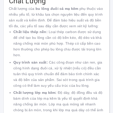
Chất Lượng
Chất lượng của
bu lông đuôi cá mạ kẽm
phụ thuộc vào
nhiều yếu tố, từ khâu lựa chọn nguyên liệu đến quy trình
sản xuất và kiểm định. Để đảm bảo hiệu suất và độ bền
tối đa, các yếu tố sau đây cần được xem xét kỹ lưỡng:
Chất liệu thép nền:
Loại thép carbon được sử dụng
để chế tạo bu lông cần có độ bền kéo, độ dẻo và khả
năng chống mài mòn phù hợp. Thép có cấp bền cao
hơn thường cho phép bu lông chịu được tải trọng lớn
hơn.
Quy trình sản xuất:
Các công đoạn như cán ren, gia
công hình dạng đuôi cá, xử lý nhiệt (nếu có) đều cần
tuân thủ quy trình chuẩn để đảm bảo tính chính xác
và độ bền của sản phẩm. Sai sót trong quá trình gia
công có thể làm suy yếu cấu trúc của bu lông.
Chất lượng lớp mạ kẽm:
Độ dày, độ đồng đều và độ
bám dính của lớp mạ kẽm là yếu tố quyết định khả
năng chống ăn mòn. Lớp mạ quá mỏng sẽ nhanh
chóng bị ăn mòn, trong khi lớp mạ quá dày có thể ảnh