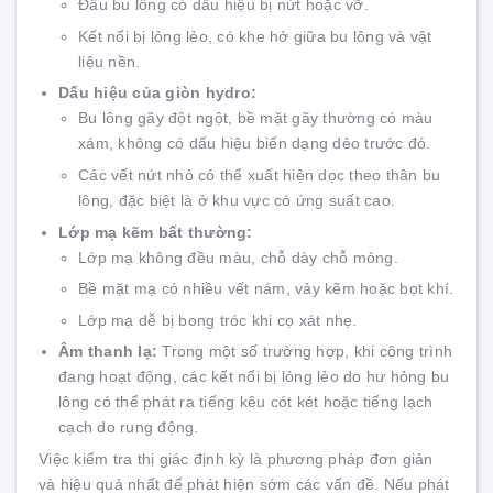
Đầu bu lông có dấu hiệu bị nứt hoặc vỡ.
Kết nối bị lỏng lẻo, có khe hở giữa bu lông và vật
liệu nền.
Dấu hiệu của giòn hydro:
Bu lông gãy đột ngột, bề mặt gãy thường có màu
xám, không có dấu hiệu biến dạng dẻo trước đó.
Các vết nứt nhỏ có thể xuất hiện dọc theo thân bu
lông, đặc biệt là ở khu vực có ứng suất cao.
Lớp mạ kẽm bất thường:
Lớp mạ không đều màu, chỗ dày chỗ mỏng.
Bề mặt mạ có nhiều vết nám, vảy kẽm hoặc bọt khí.
Lớp mạ dễ bị bong tróc khi cọ xát nhẹ.
Âm thanh lạ:
Trong một số trường hợp, khi công trình
đang hoạt động, các kết nối bị lỏng lẻo do hư hỏng bu
lông có thể phát ra tiếng kêu cót két hoặc tiếng lạch
cạch do rung động.
Việc kiểm tra thị giác định kỳ là phương pháp đơn giản
và hiệu quả nhất để phát hiện sớm các vấn đề. Nếu phát