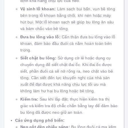
định khả năng chịu lực của neo.
Vệ sinh lỗ khoan:
Làm sạch bụi bẩn, vụn bê tông
bên trong lỗ khoan bằng chổi, khí nén hoặc máy
hút bụi. Một lỗ khoan sạch sẽ giúp bu lông ăn sâu
và bám chắc vào bê tông.
Đưa bu lông vào lỗ:
Cẩn thận đưa bu lông vào lỗ
khoan, đảm bảo đầu đuôi cá nằm hoàn toàn bên
trong.
Siết chặt bu lông:
Sử dụng cờ lê hoặc dụng cụ
chuyên dụng để siết chặt đai ốc. Khi đai ốc được
siết, phần đuôi cá sẽ nở rộng ra, neo chặt vào bê
tông. Cần siết đến lực khuyến nghị của nhà sản
xuất để đạt được khả năng chịu lực tối ưu mà
không làm hư hại bu lông hoặc bê tông.
Kiểm tra:
Sau khi lắp đặt, thực hiện kiểm tra thị
giác và kiểm tra độ chắc chắn bằng tay để đảm bảo
bu lông đã được neo giữ an toàn.
Các ứng dụng phổ biến:
Neo cột đèn chiếu sáng:
Bu lông đuôi cá mạ kẽm