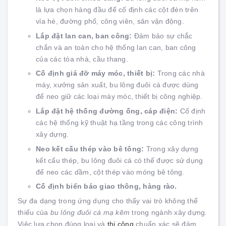
là lựa chọn hàng đầu để cố định các cột đèn trên
vỉa hè, đường phố, công viên, sân vận động.
Lắp đặt lan can, ban công:
Đảm bảo sự chắc
chắn và an toàn cho hệ thống lan can, ban công
của các tòa nhà, cầu thang.
Cố định giá đỡ máy móc, thiết bị:
Trong các nhà
máy, xưởng sản xuất, bu lông đuôi cá được dùng
để neo giữ các loại máy móc, thiết bị công nghiệp.
Lắp đặt hệ thống đường ống, cáp điện:
Cố định
các hệ thống kỹ thuật hạ tầng trong các công trình
xây dựng.
Neo kết cấu thép vào bê tông:
Trong xây dựng
kết cấu thép, bu lông đuôi cá có thể được sử dụng
để neo các dầm, cột thép vào móng bê tông.
Cố định biển báo giao thông, hàng rào.
Sự đa dạng trong ứng dụng cho thấy vai trò không thể
thiếu của
bu lông đuôi cá mạ kẽm
trong ngành xây dựng.
Việc lựa chọn đúng loại và
thi công
chuẩn xác sẽ đảm