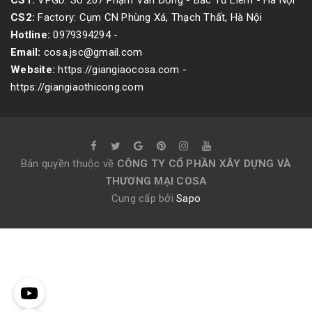
CS1:
VPGD: Số 207 Phạm Văn Đồng - Bắc Từ Liêm - Hà Nội
CS2:
Factory: Cụm CN Phùng Xá, Thạch Thất, Hà Nội
Hotline:
0979394294
-
Email:
cosa.jsc@gmail.com
Website:
https://giangiaocosa.com -
https://giangiaothicong.com
Bản quyền thuộc về
CÔNG TY CỔ PHẦN XÂY DỰNG VÀ
THƯƠNG MẠI COSA
Cung cấp bởi
Sapo