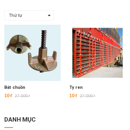
Thứ tự
Bát chuồn
Ty ren
10₫
10₫
27.000₫
27.000₫
DANH MỤC