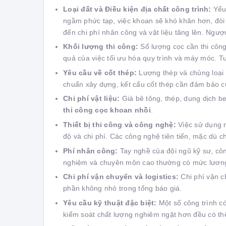
Loại đất và Điều kiện địa chất công trình:
Yếu 
ngầm phức tạp, việc khoan sẽ khó khăn hơn, đòi h
đến chi phí nhân công và vật liệu tăng lên. Ngượ
Khối lượng thi công:
Số lượng cọc cần thi côn
quả của việc tối ưu hóa quy trình và máy móc. Tu
Yêu cầu về cốt thép:
Lượng thép và chủng loại t
chuẩn xây dựng, kết cấu cốt thép cần đảm bảo cư
Chi phí vật liệu:
Giá bê tông, thép, dung dịch be
thi công cọc khoan nhồi
.
Thiết bị thi công và công nghệ:
Việc sử dụng m
độ và chi phí. Các công nghệ tiên tiến, mặc dù c
Phí nhân công:
Tay nghề của đội ngũ kỹ sư, côn
nghiệm và chuyên môn cao thường có mức lương
Chi phí vận chuyển và logistics:
Chi phí vận ch
phần không nhỏ trong tổng báo giá.
Yêu cầu kỹ thuật đặc biệt:
Một số công trình có
kiểm soát chất lượng nghiêm ngặt hơn đều có thể