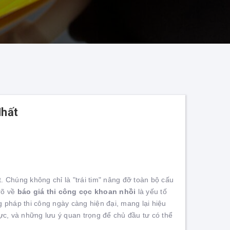
Nhất
t. Chúng không chỉ là "trái tim" nâng đỡ toàn bộ cấu
 rõ về
báo giá thi công cọc khoan nhồi
là yếu tố
 pháp thi công ngày càng hiện đại, mang lại hiệu
mực, và những lưu ý quan trọng để chủ đầu tư có thể