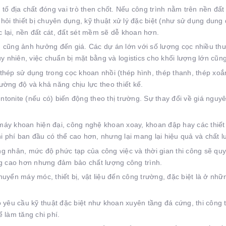
tố địa chất đóng vai trò then chốt. Nếu công trình nằm trên nền đấ
ỏi thiết bị chuyên dụng, kỹ thuật xử lý đặc biệt (như sử dụng dung 
c lại, nền đất cát, đất sét mềm sẽ dễ khoan hơn.
g cũng ảnh hưởng đến giá. Các dự án lớn với số lượng cọc nhiều th
y nhiên, việc chuẩn bị mặt bằng và logistics cho khối lượng lớn cũn
hép sử dụng trong cọc khoan nhồi (thép hình, thép thanh, thép xoắn
ờng độ và khả năng chịu lực theo thiết kế.
ntonite (nếu có) biến động theo thị trường. Sự thay đổi về giá nguyê
áy khoan hiện đại, công nghệ khoan xoay, khoan đập hay các thiết 
hi phí ban đầu có thể cao hơn, nhưng lại mang lại hiệu quả và chất l
g nhân, mức độ phức tạp của công việc và thời gian thi công sẽ quyế
 cao hơn nhưng đảm bảo chất lượng công trình.
uyển máy móc, thiết bị, vật liệu đến công trường, đặc biệt là ở nhữ
 yêu cầu kỹ thuật đặc biệt như khoan xuyên tầng đá cứng, thi công
 làm tăng chi phí.