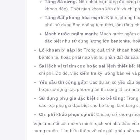
Tầng đá cứng:
Nếu phát hiện tầng đá cứng tr
khoan đập). Thời gian khoan kéo dài và chi ph
Tầng đất phong hóa mạnh:
Đất bị phong hóa
phải sử dụng ống chống tạm thời, làm tăng chi 
Mạch nước ngầm mạnh:
Mạch nước ngầm có l
đặc biệt như sử dụng lượng lớn bentonite, ho
Lỗ khoan bị sập lở:
Trong quá trình khoan hoặc 
bentonite, hoặc phải nạo vét lại phần đất đá sập.
Sai lệch vị trí tim cọc hoặc sai lệch thiết kế:
Nế
chi phí. Do đó, việc kiểm tra kỹ lưỡng bản vẽ và 
Yêu cầu thi công gấp:
Các dự án có yêu cầu tiế
hoặc sử dụng các phương án thi công tối ưu hóa
Sử dụng phụ gia đặc biệt cho bê tông:
Trong 
các loại phụ gia đặc biệt cho bê tông, làm tăng chi
Chi phí khắc phục sự cố:
Các sự cố không mong 
Việc trao đổi cởi mở và minh bạch với nhà thầu về c
mong muốn. Tìm hiểu thêm về các giải pháp nền m