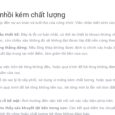
 nhồi kém chất lượng
p đến sự an toàn và tuổi thọ của công trình. Việc nhận biết sớm cá
u thiết kế:
Đây là lỗi cơ bản nhất, có thể do thiết bị khoan không 
cọc, còn chiều sâu không đủ sẽ không đạt được lớp đất nền cứng the
ông thẳng đứng:
Nếu lồng thép không được định vị chính xác hoặc b
uất tập trung tại một điểm, làm giảm độ bền của cọc.
 việc trộn bê tông không đều, hoặc quá trình đổ bê tông không đảm b
hấm của cọc.
 do sai tỷ lệ cấp phối, sử dụng xi măng kém chất lượng, hoặc quá 
i quá trình đổ bê tông không liên tục, bê tông mới bị lẫn với bùn đấ
 rỗ bề mặt:
Ảnh hưởng đến việc kết nối với các cấu kiện phía trên.
ho thấy các khuyết tật bên trong cọc:
Các kết quả kiểm tra chuyê
trình thi công hoặc chất lượng bê tông không đảm bảo.