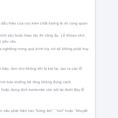
c dấu hiệu của cọc kém chất lượng là vô cùng quan
chính xác hoặc thao tác thi công ẩu. Lỗ khoan nhỏ
o yêu cầu.
ị nghiêng trong quá trình hạ, nó sẽ không phát huy
ảo, làm cho không khí bị kẹt lại, tạo ra các lỗ
trình bảo dưỡng bê tông không đúng cách.
t hoặc dung dịch bentonite còn sót lại dưới đáy lỗ
n sâu phát hiện các "bóng âm", "nứt" hoặc "khuyết