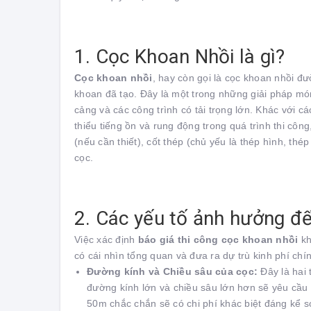
1. Cọc Khoan Nhồi là gì?
Cọc khoan nhồi
, hay còn gọi là cọc khoan nhồi đư
khoan đã tạo. Đây là một trong những giải pháp món
cảng và các công trình có tải trọng lớn. Khác với c
thiểu tiếng ồn và rung động trong quá trình thi cô
(nếu cần thiết), cốt thép (chủ yếu là thép hình, th
cọc.
2. Các yếu tố ảnh hưởng đế
Việc xác định
báo giá thi công cọc khoan nhồi
kh
có cái nhìn tổng quan và đưa ra dự trù kinh phí chí
Đường kính và Chiều sâu của cọc:
Đây là hai 
đường kính lớn và chiều sâu lớn hơn sẽ yêu cầu
50m chắc chắn sẽ có chi phí khác biệt đáng kể 