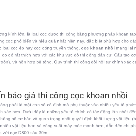
ờng kính lớn, là loại cọc được thi công bằng phương pháp khoan tạo 
g cọc phổ biến và hiệu quả nhất hiện nay, đặc biệt phù hợp cho cá
ác loại cọc ép hay cọc đóng truyền thống,
cọc khoan nhồi
mang lại n
ng, do đó rất thích hợp với các khu vực đô thị đông dân cư. Cấu tạo
ép tròn), và hỗn hợp bê tông. Quy trình thi công đòi hỏi sự chính xác
n báo giá thi công cọc khoan nhồi
ông phải là một con số cố định mà phụ thuộc vào nhiều yếu tố phức 
nh xác hơn. Dưới đây là những yếu tố chính có tác động lớn nhất đến 
thông số cơ bản và quan trọng nhất quyết định khối lượng vật liệu (bê
 nhiều vật liệu hơn và công suất máy móc mạnh hơn, dẫn đến chi ph
so với cọc D800 sâu 30m.