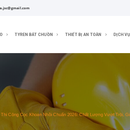
a.jsc@gmail.com
ÁO
TYREN BÁT CHUỒN
THIẾT BỊ AN TOÀN
DỊCH VỤ
 Thi Công Cọc Khoan Nhồi Chuẩn 2026: Chất Lượng Vượt Trội, Gi