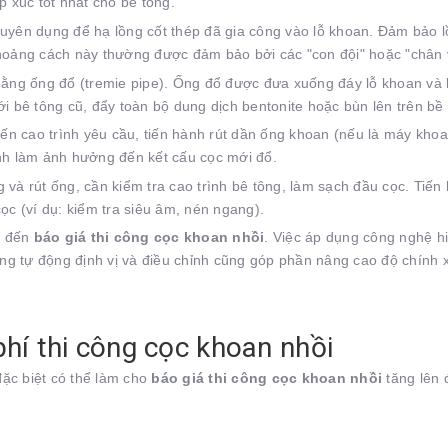
p xúc tốt nhất cho bê tông.
uyên dụng để hạ lồng cốt thép đã gia công vào lỗ khoan. Đảm bảo lồ
hoảng cách này thường được đảm bảo bởi các "con đội" hoặc "chân v
g ống đổ (tremie pipe). Ống đổ được đưa xuống đáy lỗ khoan và bê
i bê tông cũ, đẩy toàn bộ dung dịch bentonite hoặc bùn lên trên bề
ến cao trình yêu cầu, tiến hành rút dần ống khoan (nếu là máy khoa
ánh làm ảnh hưởng đến kết cấu cọc mới đổ.
 và rút ống, cần kiểm tra cao trình bê tông, làm sạch đầu cọc. Tiế
ọc (ví dụ: kiểm tra siêu âm, nén ngang).
g đến
báo giá thi công cọc khoan nhồi
. Việc áp dụng công nghệ h
ng tự động định vị và điều chỉnh cũng góp phần nâng cao độ chính x
phí thi công cọc khoan nhồi
đặc biệt có thể làm cho
báo giá thi công cọc khoan nhồi
tăng lên 