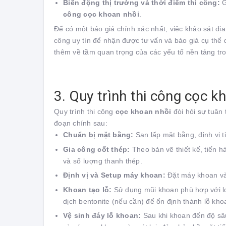
Biến động thị trường và thời điểm thi công:
G
công cọc khoan nhồi
.
Để có một báo giá chính xác nhất, việc khảo sát địa 
công uy tín để nhận được tư vấn và báo giá cụ thể
thêm về tầm quan trọng của các yếu tố nền tảng tr
3. Quy trình thi công cọc 
Quy trình thi công
cọc khoan nhồi
đòi hỏi sự tuân
đoạn chính sau:
Chuẩn bị mặt bằng:
San lấp mặt bằng, định vị t
Gia công cốt thép:
Theo bản vẽ thiết kế, tiến h
và số lượng thanh thép.
Định vị và Setup máy khoan:
Đặt máy khoan vào
Khoan tạo lỗ:
Sử dụng mũi khoan phù hợp với loạ
dịch bentonite (nếu cần) để ổn định thành lỗ kh
Vệ sinh đáy lỗ khoan:
Sau khi khoan đến độ sâu