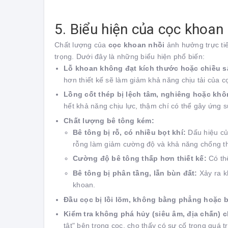
5. Biểu hiện của cọc khoan
Chất lượng của
cọc khoan nhồi
ảnh hưởng trực tiế
trọng. Dưới đây là những biểu hiện phổ biến:
Lỗ khoan không đạt kích thước hoặc chiều sâ
hơn thiết kế sẽ làm giảm khả năng chịu tải của 
Lồng cốt thép bị lệch tâm, nghiêng hoặc kh
hết khả năng chịu lực, thậm chí có thể gây ứng s
Chất lượng bê tông kém:
Bê tông bị rỗ, có nhiều bọt khí:
Dấu hiệu của
rỗng làm giảm cường độ và khả năng chống t
Cường độ bê tông thấp hơn thiết kế:
Có thể
Bê tông bị phân tầng, lẫn bùn đất:
Xảy ra kh
khoan.
Đầu cọc bị lồi lõm, không bằng phẳng hoặc bị
Kiểm tra không phá hủy (siêu âm, địa chấn) c
tật" bên trong cọc, cho thấy có sự cố trong quá 