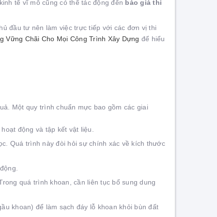
 kinh tế vĩ mô cũng có thể tác động đến
báo giá thi
ủ đầu tư nên làm việc trực tiếp với các đơn vị thi
ng Vững Chãi Cho Mọi Công Trình Xây Dựng
để hiểu
quả. Một quy trình chuẩn mực bao gồm các giai
hoạt động và tập kết vật liệu.
ọc. Quá trình này đòi hỏi sự chính xác về kích thước
 động.
Trong quá trình khoan, cần liên tục bổ sung dung
gầu khoan) để làm sạch đáy lỗ khoan khỏi bùn đất