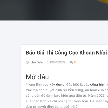
Báo Giá Thi Công Cọc Khoan Nhồi 
Thứ Wed,
13/05/2026
0
Mở đầu
Trong lĩnh vực
xây dựng
, đặc biệt là các
công trình
trúc mà còn quyết định sự bền vững, an toàn của côn
sống còn để đảm bảo hiệu quả đầu tư. Năm 2026, vớ
suất cao hơn và chi phí cạnh tranh hơn. Bài viết n
đưa ra quyết định sáng suốt nhất.