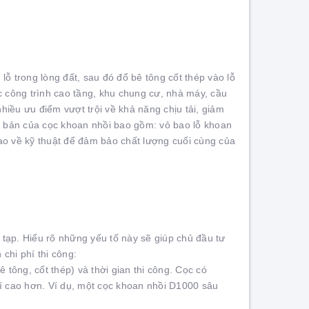
lỗ trong lòng đất, sau đó đổ bê tông cốt thép vào lỗ
c công trình cao tầng, khu chung cư, nhà máy, cầu
hiều ưu điểm vượt trội về khả năng chịu tải, giảm
 cơ bản của cọc khoan nhồi bao gồm: vỏ bao lỗ khoan
 cao về kỹ thuật để đảm bảo chất lượng cuối cùng của
tạp. Hiểu rõ những yếu tố này sẽ giúp chủ đầu tư
chi phí thi công:
 tông, cốt thép) và thời gian thi công. Cọc có
í cao hơn. Ví dụ, một cọc khoan nhồi D1000 sâu