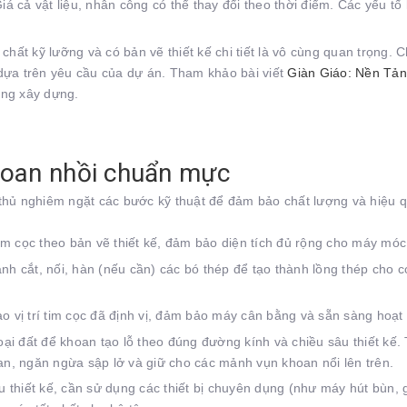
iá cả vật liệu, nhân công có thể thay đổi theo thời điểm. Các yếu tố
chất kỹ lưỡng và có bản vẽ thiết kế chi tiết là vô cùng quan trọng. Ch
 dựa trên yêu cầu của dự án. Tham khảo bài viết
Giàn Giáo: Nền Tả
ong xây dựng.
khoan nhồi chuẩn mực
 thủ nghiêm ngặt các bước kỹ thuật để đảm bảo chất lượng và hiệu 
im cọc theo bản vẽ thiết kế, đảm bảo diện tích đủ rộng cho máy móc 
ành cắt, nối, hàn (nếu cần) các bó thép để tạo thành lồng thép cho c
 vị trí tim cọc đã định vị, đảm bảo máy cân bằng và sẵn sàng hoạt
i đất để khoan tạo lỗ theo đúng đường kính và chiều sâu thiết kế. 
oan, ngăn ngừa sập lở và giữ cho các mảnh vụn khoan nổi lên trên.
 thiết kế, cần sử dụng các thiết bị chuyên dụng (như máy hút bùn, 