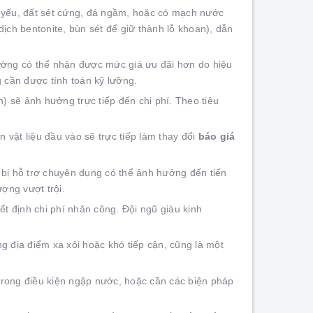
t yếu, đất sét cứng, đá ngầm, hoặc có mạch nước
dịch bentonite, bùn sét để giữ thành lỗ khoan), dẫn
ường có thể nhận được mức giá ưu đãi hơn do hiệu
g cần được tính toán kỹ lưỡng.
) sẽ ảnh hưởng trực tiếp đến chi phí. Theo tiêu
n vật liệu đầu vào sẽ trực tiếp làm thay đổi
báo giá
bị hỗ trợ chuyên dụng có thể ảnh hưởng đến tiến
ượng vượt trội.
t định chi phí nhân công. Đội ngũ giàu kinh
ng địa điểm xa xôi hoặc khó tiếp cận, cũng là một
 trong điều kiện ngập nước, hoặc cần các biện pháp