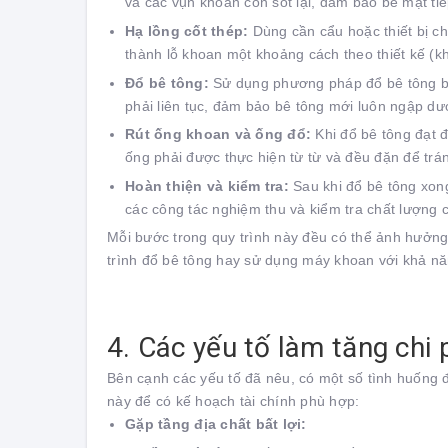
và các vụn khoan còn sót lại, đảm bảo bề mặt tiế
Hạ lồng cốt thép:
Dùng cần cẩu hoặc thiết bị ch
thành lỗ khoan một khoảng cách theo thiết kế (k
Đổ bê tông:
Sử dụng phương pháp đổ bê tông bằn
phải liên tục, đảm bảo bê tông mới luôn ngập dướ
Rút ống khoan và ống đổ:
Khi đổ bê tông đạt đ
ống phải được thực hiện từ từ và đều đặn để tr
Hoàn thiện và kiểm tra:
Sau khi đổ bê tông xong
các công tác nghiệm thu và kiểm tra chất lượng c
Mỗi bước trong quy trình này đều có thể ảnh hưởn
trình đổ bê tông hay sử dụng máy khoan với khả nă
4. Các yếu tố làm tăng chi 
Bên cạnh các yếu tố đã nêu, có một số tình huống 
này để có kế hoạch tài chính phù hợp:
Gặp tầng địa chất bất lợi: