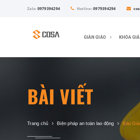
Zalo:
0979394294
Hotline:
0979394294
cos
GIÀN GIÁO
KHÓA GI
BÀI VIẾT
Trang chủ
Biện pháp an toàn lao động
Báo Giá