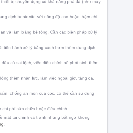
i thiết bị chuyên dụng có khả năng phá đá (như máy
dung dịch bentonite với nồng độ cao hoặc thậm chí
an và làm loãng bê tông. Cần các biện pháp xử lý
hải tiến hành xử lý bằng cách bơm thêm dung dịch
n đầu có sai lệch, việc điều chỉnh sẽ phát sinh thêm
ộng thêm nhân lực, làm việc ngoài giờ, tăng ca,
hấm, chống ăn mòn của cọc, có thể cần sử dụng
 chi phí sửa chữa hoặc điều chỉnh.
 về mặt tài chính và tránh những bất ngờ không
ng
.