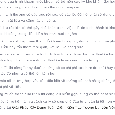
ong quá trình khoan, việc khoan sẽ trở nên cực kỳ khó khăn, đòi hỏ
í nhân công, năng lượng tiêu thụ cũng tăng cao.
 mạnh thường có cấu trúc rời rạc, dễ sập lở, đòi hỏi phải sử dụng 
phí vật liệu và công tác thi công.
ưu tốc lớn có thể gây khó khăn trong việc giữ ổn định thành lỗ kho
ặc thi công trong điều kiện hạ mực nước ngầm.
khi hạ cốt thép, nếu thành lỗ khoan bị sập lở, đơn vị thi công sẽ p
 Điều này tốn thêm thời gian, vật liệu và công sức.
u có sai sót trong quá trình định vị tim cọc hoặc bản vẽ thiết kế ba
phối hợp chặt chẽ với đơn vị thiết kế là vô cùng quan trọng.
n độ thi công "chạy đua" thường sẽ có chi phí cao hơn do phải huy đ
 tốc độ nhưng có thể tốn kém hơn.
một số trường hợp yêu cầu đặc biệt về cường độ, khả năng chống t
 phí vật liệu.
muốn trong quá trình thi công, dù hiếm gặp, cũng có thể phát sinh
ác rủi ro tiềm ẩn và cách xử lý sẽ giúp chủ đầu tư chuẩn bị tốt hơn
óng tại
Giải Pháp Xây Dựng Toàn Diện: Kiến Tạo Tương Lai Bền Vữ