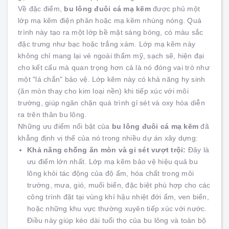
Về đặc điểm,
bu lông đuôi cá mạ kẽm
được phủ một
lớp mạ kẽm điện phân hoặc mạ kẽm nhúng nóng. Quá
trình này tạo ra một lớp bề mặt sáng bóng, có màu sắc
đặc trưng như bạc hoặc trắng xám. Lớp mạ kẽm này
không chỉ mang lại vẻ ngoài thẩm mỹ, sạch sẽ, hiện đại
cho kết cấu mà quan trọng hơn cả là nó đóng vai trò như
một "lá chắn" bảo vệ. Lớp kẽm này có khả năng hy sinh
(ăn mòn thay cho kim loại nền) khi tiếp xúc với môi
trường, giúp ngăn chặn quá trình gỉ sét và oxy hóa diễn
ra trên thân bu lông.
Những ưu điểm nổi bật của
bu lông đuôi cá mạ kẽm
đã
khẳng định vị thế của nó trong nhiều dự án xây dựng:
Khả năng chống ăn mòn và gỉ sét vượt trội:
Đây là
ưu điểm lớn nhất. Lớp mạ kẽm bảo vệ hiệu quả bu
lông khỏi tác động của độ ẩm, hóa chất trong môi
trường, mưa, gió, muối biển, đặc biệt phù hợp cho các
công trình đặt tại vùng khí hậu nhiệt đới ẩm, ven biển,
hoặc những khu vực thường xuyên tiếp xúc với nước.
Điều này giúp kéo dài tuổi thọ của bu lông và toàn bộ