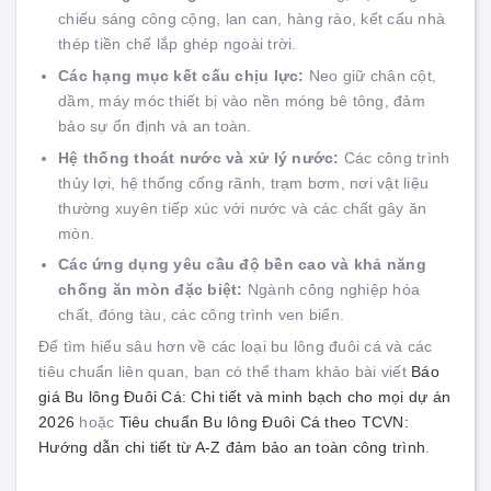
chiếu sáng công cộng, lan can, hàng rào, kết cấu nhà
thép tiền chế lắp ghép ngoài trời.
Các hạng mục kết cấu chịu lực:
Neo giữ chân cột,
dầm, máy móc thiết bị vào nền móng bê tông, đảm
bảo sự ổn định và an toàn.
Hệ thống thoát nước và xử lý nước:
Các công trình
thủy lợi, hệ thống cống rãnh, trạm bơm, nơi vật liệu
thường xuyên tiếp xúc với nước và các chất gây ăn
mòn.
Các ứng dụng yêu cầu độ bền cao và khả năng
chống ăn mòn đặc biệt:
Ngành công nghiệp hóa
chất, đóng tàu, các công trình ven biển.
Để tìm hiểu sâu hơn về các loại bu lông đuôi cá và các
tiêu chuẩn liên quan, bạn có thể tham khảo bài viết
Báo
giá Bu lông Đuôi Cá: Chi tiết và minh bạch cho mọi dự án
2026
hoặc
Tiêu chuẩn Bu lông Đuôi Cá theo TCVN:
Hướng dẫn chi tiết từ A-Z đảm bảo an toàn công trình
.