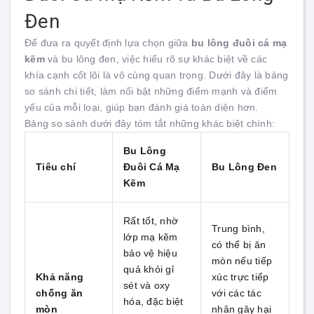
Đen
Để đưa ra quyết định lựa chọn giữa
bu lông đuôi cá mạ
kẽm
và bu lông đen, việc hiểu rõ sự khác biệt về các
khía cạnh cốt lõi là vô cùng quan trọng. Dưới đây là bảng
so sánh chi tiết, làm nổi bật những điểm mạnh và điểm
yếu của mỗi loại, giúp bạn đánh giá toàn diện hơn.
Bảng so sánh dưới đây tóm tắt những khác biệt chính:
Bu Lông
Tiêu chí
Đuôi Cá Mạ
Bu Lông Đen
Kẽm
Rất tốt, nhờ
Trung bình,
lớp mạ kẽm
có thể bị ăn
bảo vệ hiệu
mòn nếu tiếp
quả khỏi gỉ
Khả năng
xúc trực tiếp
sét và oxy
chống ăn
với các tác
hóa, đặc biệt
mòn
nhân gây hại