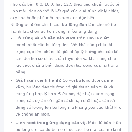
như cấp bền 8.8, 10.9, hay 12.9 theo tiêu chuẩn quốc tế.
Lớp màu đen có thể là kết quả của quá trình xử lý nhiệt,
oxy hóa hoặc phủ một lớp sơn đen đặc biệt.
Những ưu điểm chính của
bu lông đen
làm cho nó trở
thành lựa chọn ưu tiên trong nhiều ứng dụng:
Độ cứng và độ bền kéo vượt trội:
Đây là điểm
mạnh nhất của bu lông đen. Với khả năng chịu tải
trọng cực lớn, chúng là giải pháp lý tưởng cho các kết
cấu đòi hỏi sự chắc chắn tuyệt đối và khả năng chịu
lực cao, chống biến dạng dưới tác động của tải trọng
nặng.
Giá thành cạnh tranh:
So với bu lông đuôi cá mạ
kẽm, bu lông đen thường có giá thành sản xuất và
cung ứng hợp lý hơn. Điều này đặc biệt quan trọng
trong các dự án có ngân sách hạn chế hoặc cần sử
dụng số lượng lớn bu lông mà không yêu cầu khắt khe
về chống ăn mòn.
Linh hoạt trong ứng dụng bảo vệ:
Mặc dù bản thân
bu lông đen có độ bền cơ học cao, bề mặt của nó lại ít