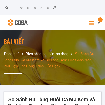
BÀI VIẾT
Trang chủ
Biện pháp an toàn lao động
So Sánh Bu
Lông Đuôi Cá Mạ Kẽm và Bu Lông Đen: Lựa Chọn Nào
Phù Hợp Cho Công Trình Của Bạn?
So Sánh Bu Lông Đuôi Cá Mạ Kẽm và