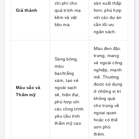
chi phí cho
sản xuất thấp
Giá thành
quá trình mạ
hơn, phù hợp
kẽm và vật
với các dự án
liệu mạ.
cần tối ưu
ngân sách.
Màu đen đặc
trưng, mang
Sáng bóng,
vẻ ngoài công
màu
nghiệp, mạnh
bạc/trắng
mẽ. Thường
xám, tạo vẻ
được sử dụng
Màu sắc và
ngoài sạch
ở những vị trí
Thẩm mỹ
sẽ, hiện đại,
không quá
phù hợp với
chú trọng về
các công trình
ngoại quan
yêu cầu tính
hoặc có thể
thẩm mỹ cao.
sơn phủ
thêm.