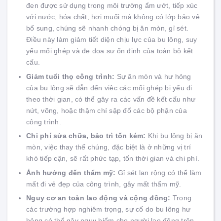
đen được sử dụng trong môi trường ẩm ướt, tiếp xúc
với nước, hóa chất, hơi muối mà không có lớp bảo vệ
bổ sung, chúng sẽ nhanh chóng bị ăn mòn, gỉ sét.
Điều này làm giảm tiết diện chịu lực của bu lông, suy
yếu mối ghép và đe dọa sự ổn định của toàn bộ kết
cấu.
Giảm tuổi thọ công trình:
Sự ăn mòn và hư hỏng
của bu lông sẽ dẫn đến việc các mối ghép bị yếu đi
theo thời gian, có thể gây ra các vấn đề kết cấu như
nứt, võng, hoặc thậm chí sập đổ các bộ phận của
công trình.
Chi phí sửa chữa, bảo trì tốn kém:
Khi bu lông bị ăn
mòn, việc thay thế chúng, đặc biệt là ở những vị trí
khó tiếp cận, sẽ rất phức tạp, tốn thời gian và chi phí.
Ảnh hưởng đến thẩm mỹ:
Gỉ sét lan rộng có thể làm
mất đi vẻ đẹp của công trình, gây mất thẩm mỹ.
Nguy cơ an toàn lao động và cộng đồng:
Trong
các trường hợp nghiêm trọng, sự cố do bu lông hư
hỏng có thể gây nguy hiểm cho người lao động trên