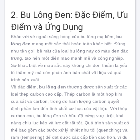
2. Bu Lông Đen: Đặc Điểm, Ưu
Điểm và Ứng Dụng
Khác với vẻ ngoài sáng bóng của bu lông mạ kẽm,
bu
lông đen
mang một sắc thái hoàn toàn khác biệt. Đúng
như tên gọi, bề mặt của loại bu lông này có màu đen đặc
trưng, tạo nên một diện mạo mạnh mẽ và công nghiệp.
Sự khác biệt về màu sắc này không chỉ đơn thuần là yếu
tố thẩm mỹ mà còn phản ánh bản chất vật liệu và quá
trình sản xuất.
Về đặc điểm,
bu lông đen
thường được sản xuất từ các
loại thép carbon cao cấp. Thép carbon là một hợp kim
của sắt và carbon, trong đó hàm lượng carbon quyết
định phần lớn đến tính chất cơ học của vật liệu. Với thép
carbon cao, bu lông đen sở hữu độ cứng vượt trội, khả
năng chịu lực kéo và lực cắt rất tốt. Quá trình sản xuất có
thể bao gồm các bước xử lý nhiệt như tôi (quenching) và
ram (tempering) để đạt được các cấp bền cao hơn, ví dụ