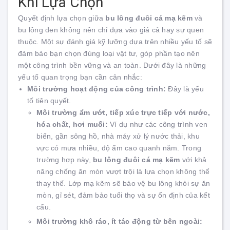
Khi Lựa Chọn
Quyết định lựa chọn giữa
bu lông đuôi cá mạ kẽm
và
bu lông đen không nên chỉ dựa vào giá cả hay sự quen
thuộc. Một sự đánh giá kỹ lưỡng dựa trên nhiều yếu tố sẽ
đảm bảo bạn chọn đúng loại vật tư, góp phần tạo nên
một công trình bền vững và an toàn. Dưới đây là những
yếu tố quan trọng bạn cần cân nhắc:
Môi trường hoạt động của công trình:
Đây là yếu
tố tiên quyết.
Môi trường ẩm ướt, tiếp xúc trực tiếp với nước,
hóa chất, hơi muối:
Ví dụ như các công trình ven
biển, gần sông hồ, nhà máy xử lý nước thải, khu
vực có mưa nhiều, độ ẩm cao quanh năm. Trong
trường hợp này,
bu lông đuôi cá mạ kẽm
với khả
năng chống ăn mòn vượt trội là lựa chọn không thể
thay thế. Lớp mạ kẽm sẽ bảo vệ bu lông khỏi sự ăn
mòn, gỉ sét, đảm bảo tuổi thọ và sự ổn định của kết
cấu.
Môi trường khô ráo, ít tác động từ bên ngoài: