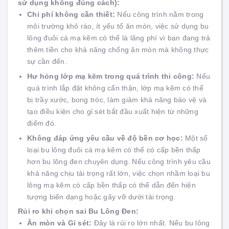
sử dụng không đúng cách):
Chi phí không cần thiết:
Nếu công trình nằm trong
môi trường khô ráo, ít yếu tố ăn mòn, việc sử dụng bu
lông đuôi cá mạ kẽm có thể là lãng phí vì bạn đang trả
thêm tiền cho khả năng chống ăn mòn mà không thực
sự cần đến.
Hư hỏng lớp mạ kẽm trong quá trình thi công:
Nếu
quá trình lắp đặt không cẩn thận, lớp mạ kẽm có thể
bị trầy xước, bong tróc, làm giảm khả năng bảo vệ và
tạo điều kiện cho gỉ sét bắt đầu xuất hiện từ những
điểm đó.
Không đáp ứng yêu cầu về độ bền cơ học:
Một số
loại bu lông đuôi cá mạ kẽm có thể có cấp bền thấp
hơn bu lông đen chuyên dụng. Nếu công trình yêu cầu
khả năng chịu tải trọng rất lớn, việc chọn nhầm loại bu
lông mạ kẽm có cấp bền thấp có thể dẫn đến hiện
tượng biến dạng hoặc gãy vỡ dưới tải trọng.
Rủi ro khi chọn sai Bu Lông Đen:
Ăn mòn và Gỉ sét:
Đây là rủi ro lớn nhất. Nếu bu lông