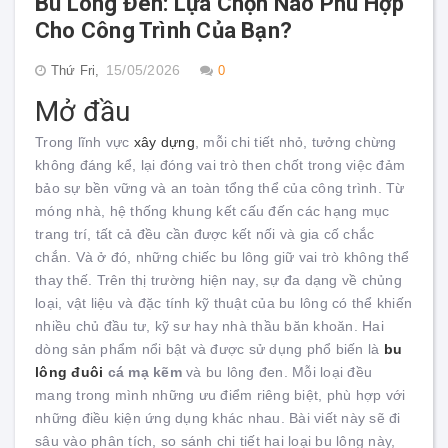
Bu Lông Đen: Lựa Chọn Nào Phù Hợp
Cho Công Trình Của Bạn?
15/05/2026
Thứ Fri,
0
Mở đầu
Trong lĩnh vực
xây dựng
, mỗi chi tiết nhỏ, tưởng chừng
không đáng kể, lại đóng vai trò then chốt trong việc đảm
bảo sự bền vững và an toàn tổng thể của công trình. Từ
móng nhà, hệ thống khung kết cấu đến các hạng mục
trang trí, tất cả đều cần được kết nối và gia cố chắc
chắn. Và ở đó, những chiếc bu lông giữ vai trò không thể
thay thế. Trên thị trường hiện nay, sự đa dạng về chủng
loại, vật liệu và đặc tính kỹ thuật của bu lông có thể khiến
nhiều chủ đầu tư, kỹ sư hay nhà thầu băn khoăn. Hai
dòng sản phẩm nổi bật và được sử dụng phổ biến là
bu
lông đuôi
cá mạ kẽm
và bu lông đen. Mỗi loại đều
mang trong mình những ưu điểm riêng biệt, phù hợp với
những điều kiện ứng dụng khác nhau. Bài viết này sẽ đi
sâu vào phân tích, so sánh chi tiết hai loại bu lông này,