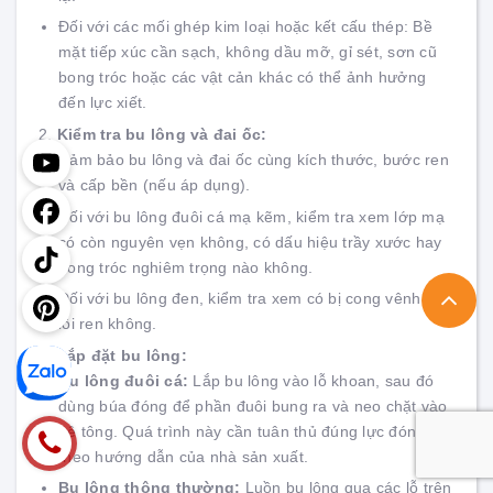
Đối với các mối ghép kim loại hoặc kết cấu thép: Bề
mặt tiếp xúc cần sạch, không dầu mỡ, gỉ sét, sơn cũ
bong tróc hoặc các vật cản khác có thể ảnh hưởng
đến lực xiết.
2.
Kiểm tra bu lông và đai ốc:
Đảm bảo bu lông và đai ốc cùng kích thước, bước ren
và cấp bền (nếu áp dụng).
Đối với bu lông đuôi cá mạ kẽm, kiểm tra xem lớp mạ
có còn nguyên vẹn không, có dấu hiệu trầy xước hay
bong tróc nghiêm trọng nào không.
Đối với bu lông đen, kiểm tra xem có bị cong vênh hay
lỗi ren không.
3.
Lắp đặt bu lông:
Bu lông đuôi cá:
Lắp bu lông vào lỗ khoan, sau đó
dùng búa đóng để phần đuôi bung ra và neo chặt vào
bê tông. Quá trình này cần tuân thủ đúng lực đóng
theo hướng dẫn của nhà sản xuất.
Bu lông thông thường:
Luồn bu lông qua các lỗ trên