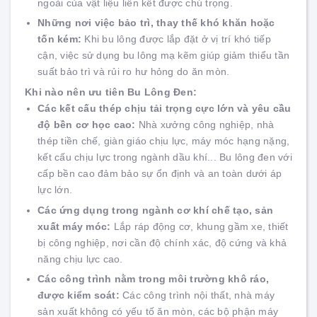
ngoài của vật liệu liên kết được chú trọng.
Những nơi việc bảo trì, thay thế khó khăn hoặc
tốn kém:
Khi bu lông được lắp đặt ở vị trí khó tiếp
cận, việc sử dụng bu lông mạ kẽm giúp giảm thiểu tần
suất bảo trì và rủi ro hư hỏng do ăn mòn.
Khi nào nên ưu tiên Bu Lông Đen:
Các kết cấu thép chịu tải trọng cực lớn và yêu cầu
độ bền cơ học cao:
Nhà xưởng công nghiệp, nhà
thép tiền chế, giàn giáo chịu lực, máy móc hạng nặng,
kết cấu chịu lực trong ngành dầu khí... Bu lông đen với
cấp bền cao đảm bảo sự ổn định và an toàn dưới áp
lực lớn.
Các ứng dụng trong ngành cơ khí chế tạo, sản
xuất máy móc:
Lắp ráp động cơ, khung gầm xe, thiết
bị công nghiệp, nơi cần độ chính xác, độ cứng và khả
năng chịu lực cao.
Các công trình nằm trong môi trường khô ráo,
được kiểm soát:
Các công trình nội thất, nhà máy
sản xuất không có yếu tố ăn mòn, các bộ phận máy