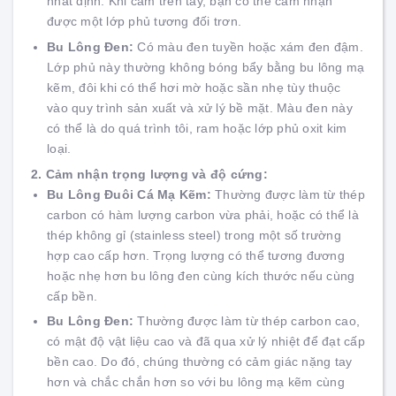
nhất định. Khi cầm trên tay, bạn có thể cảm nhận
được một lớp phủ tương đối trơn.
Bu Lông Đen:
Có màu đen tuyền hoặc xám đen đậm.
Lớp phủ này thường không bóng bẩy bằng bu lông mạ
kẽm, đôi khi có thể hơi mờ hoặc sần nhẹ tùy thuộc
vào quy trình sản xuất và xử lý bề mặt. Màu đen này
có thể là do quá trình tôi, ram hoặc lớp phủ oxit kim
loại.
2. Cảm nhận trọng lượng và độ cứng:
Bu Lông Đuôi Cá Mạ Kẽm:
Thường được làm từ thép
carbon có hàm lượng carbon vừa phải, hoặc có thể là
thép không gỉ (stainless steel) trong một số trường
hợp cao cấp hơn. Trọng lượng có thể tương đương
hoặc nhẹ hơn bu lông đen cùng kích thước nếu cùng
cấp bền.
Bu Lông Đen:
Thường được làm từ thép carbon cao,
có mật độ vật liệu cao và đã qua xử lý nhiệt để đạt cấp
bền cao. Do đó, chúng thường có cảm giác nặng tay
hơn và chắc chắn hơn so với bu lông mạ kẽm cùng