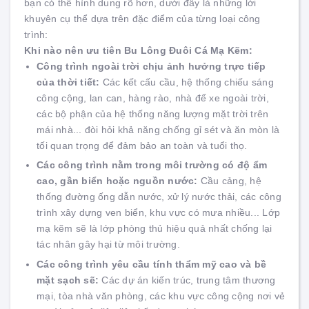
bạn có thể hình dung rõ hơn, dưới đây là những lời
khuyên cụ thể dựa trên đặc điểm của từng loại công
trình:
Khi nào nên ưu tiên Bu Lông Đuôi Cá Mạ Kẽm:
Công trình ngoài trời chịu ảnh hưởng trực tiếp
của thời tiết:
Các kết cấu cầu, hệ thống chiếu sáng
công cộng, lan can, hàng rào, nhà để xe ngoài trời,
các bộ phận của hệ thống năng lượng mặt trời trên
mái nhà... đòi hỏi khả năng chống gỉ sét và ăn mòn là
tối quan trọng để đảm bảo an toàn và tuổi thọ.
Các công trình nằm trong môi trường có độ ẩm
cao, gần biển hoặc nguồn nước:
Cầu cảng, hệ
thống đường ống dẫn nước, xử lý nước thải, các công
trình xây dựng ven biển, khu vực có mưa nhiều... Lớp
mạ kẽm sẽ là lớp phòng thủ hiệu quả nhất chống lại
tác nhân gây hại từ môi trường.
Các công trình yêu cầu tính thẩm mỹ cao và bề
mặt sạch sẽ:
Các dự án kiến trúc, trung tâm thương
mại, tòa nhà văn phòng, các khu vực công cộng nơi vẻ