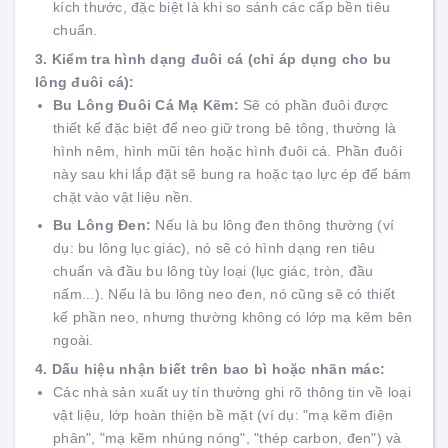
kích thước, đặc biệt là khi so sánh các cấp bền tiêu
chuẩn.
3. Kiểm tra hình dạng đuôi cá (chỉ áp dụng cho bu
lông đuôi cá):
Bu Lông Đuôi Cá Mạ Kẽm:
Sẽ có phần đuôi được
thiết kế đặc biệt để neo giữ trong bê tông, thường là
hình nêm, hình mũi tên hoặc hình đuôi cá. Phần đuôi
này sau khi lắp đặt sẽ bung ra hoặc tạo lực ép để bám
chặt vào vật liệu nền.
Bu Lông Đen:
Nếu là bu lông đen thông thường (ví
dụ: bu lông lục giác), nó sẽ có hình dạng ren tiêu
chuẩn và đầu bu lông tùy loại (lục giác, tròn, đầu
nấm...). Nếu là bu lông neo đen, nó cũng sẽ có thiết
kế phần neo, nhưng thường không có lớp mạ kẽm bên
ngoài.
4. Dấu hiệu nhận biết trên bao bì hoặc nhãn mác:
Các nhà sản xuất uy tín thường ghi rõ thông tin về loại
vật liệu, lớp hoàn thiện bề mặt (ví dụ: "mạ kẽm điện
phân", "mạ kẽm nhúng nóng", "thép carbon, đen") và