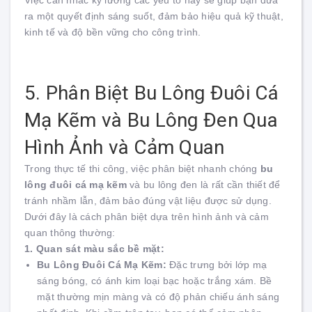
Việc cân nhắc kỹ lưỡng các yếu tố này sẽ giúp bạn đưa
ra một quyết định sáng suốt, đảm bảo hiệu quả kỹ thuật,
kinh tế và độ bền vững cho công trình.
5. Phân Biệt Bu Lông Đuôi Cá
Mạ Kẽm và Bu Lông Đen Qua
Hình Ảnh và Cảm Quan
Trong thực tế thi công, việc phân biệt nhanh chóng
bu
lông đuôi cá mạ kẽm
và bu lông đen là rất cần thiết để
tránh nhầm lẫn, đảm bảo đúng vật liệu được sử dụng.
Dưới đây là cách phân biệt dựa trên hình ảnh và cảm
quan thông thường:
1. Quan sát màu sắc bề mặt:
Bu Lông Đuôi Cá Mạ Kẽm:
Đặc trưng bởi lớp mạ
sáng bóng, có ánh kim loại bạc hoặc trắng xám. Bề
mặt thường mịn màng và có độ phản chiếu ánh sáng