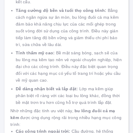
kết cấu.
Tăng cường độ bền và tuổi thọ công trình:
Bằng
cách ngăn ngừa sự ăn mòn, bu lông đuôi cá mạ kẽm
đảm bảo khả năng chịu lực của các mối ghép trong
suốt vòng đời sử dụng của công trình. Điều này gián
tiếp làm tăng độ bền vững và giảm thiểu chi phí bảo
trì, sửa chữa về lâu dài.
Tính thẩm mỹ cao:
Bề mặt sáng bóng, sạch sẽ của
bu lông mạ kẽm tạo nên vẻ ngoài chuyên nghiệp, hiện
đại cho các công trình. Điều này đặc biệt quan trọng
đối với các hạng mục có yếu tố trang trí hoặc yêu cầu
về mỹ quan cao.
Dễ dàng nhận biết và lắp đặt:
Lớp mạ kẽm giúp
phân biệt rõ ràng với các loại bu lông khác, đồng thời
bề mặt trơn tru hơn cũng hỗ trợ quá trình lắp đặt.
Nhờ những đặc tính ưu việt này,
bu lông đuôi cá mạ
kẽm
được ứng dụng rộng rãi trong nhiều hạng mục công
trình:
Các công trình ngoài trời:
Cầu đường, hệ thống