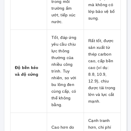
trong môi
mà không có
trường ẩm
lớp bảo vệ bổ
ướt, tiếp xúc
sung.
nước.
Tốt, đáp ứng
Rất tốt, được
yêu cầu chịu
sản xuất từ
lực thông
thép carbon
thường của
cao, cấp bền
nhiều công
Độ bền kéo
cao (ví dụ:
trình. Tuy
và độ cứng
8.8, 10.9,
nhiên, so với
12.9), chịu
bu lông đen
được tải trọng
cùng cấp, có
lớn và lực cắt
thể không
mạnh.
bằng.
Cạnh tranh
Cao hơn do
hơn, chi phí