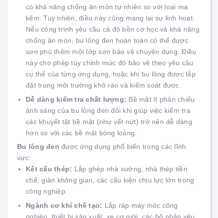
có khả năng chống ăn mòn tự nhiên so với loại mạ
kẽm. Tuy nhiên, điều này cũng mang lại sự linh hoạt.
Nếu công trình yêu cầu cả độ bền cơ học và khả năng
chống ăn mòn, bu lông đen hoàn toàn có thể được
sơn phủ thêm một lớp sơn bảo vệ chuyên dụng. Điều
này cho phép tùy chỉnh mức độ bảo vệ theo yêu cầu
cụ thể của từng ứng dụng, hoặc khi bu lông được lắp
đặt trong môi trường khô ráo và kiểm soát được.
Dễ dàng kiểm tra chất lượng:
Bề mặt ít phản chiếu
ánh sáng của bu lông đen đôi khi giúp việc kiểm tra
các khuyết tật bề mặt (như vết nứt) trở nên dễ dàng
hơn so với các bề mặt bóng loáng.
Bu lông đen
được ứng dụng phổ biến trong các lĩnh
vực:
Kết cấu thép:
Lắp ghép nhà xưởng, nhà thép tiền
chế, giàn không gian, các cấu kiện chịu lực lớn trong
công nghiệp.
Ngành cơ khí chế tạo:
Lắp ráp máy móc công
nghiệp, thiết bị sản xuất, xe cơ giới, các bộ phận yêu