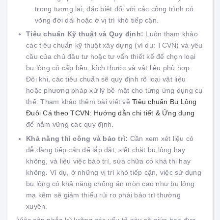
trong tương lai, đặc biệt đối với các công trình có
vòng đời dài hoặc ở vị trí khó tiếp cận.
Tiêu chuẩn Kỹ thuật và Quy định:
Luôn tham khảo
các tiêu chuẩn kỹ thuật xây dựng (ví dụ: TCVN) và yêu
cầu của chủ đầu tư hoặc tư vấn thiết kế để chọn loại
bu lông có cấp bền, kích thước và vật liệu phù hợp.
Đôi khi, các tiêu chuẩn sẽ quy định rõ loại vật liệu
hoặc phương pháp xử lý bề mặt cho từng ứng dụng cụ
thể. Tham khảo thêm bài viết về
Tiêu chuẩn Bu Lông
Đuôi Cá theo TCVN: Hướng dẫn chi tiết & Ứng dụng
để nắm vững các quy định.
Khả năng thi công và bảo trì:
Cần xem xét liệu có
dễ dàng tiếp cận để lắp đặt, siết chặt bu lông hay
không, và liệu việc bảo trì, sửa chữa có khả thi hay
không. Ví dụ, ở những vị trí khó tiếp cận, việc sử dụng
bu lông có khả năng chống ăn mòn cao như bu lông
mạ kẽm sẽ giảm thiểu rủi ro phải bảo trì thường
xuyên.