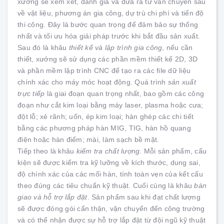
xưởng sẽ xem xét, đánh giá và đưa ra tư vấn chuyên sâu
về vật liệu, phương án gia công, dự trù chi phí và tiến độ
thi công. Đây là bước quan trọng để đảm bảo sự thống
nhất và tối ưu hóa giải pháp trước khi bắt đầu sản xuất.
Sau đó là khâu
thiết kế và lập trình gia công
, nếu cần
thiết, xưởng sẽ sử dụng các phần mềm thiết kế 2D, 3D
và phần mềm lập trình CNC để tạo ra các file dữ liệu
chính xác cho máy móc hoạt động. Quá trình
sản xuất
trực tiếp
là giai đoạn quan trọng nhất, bao gồm các công
đoạn như cắt kim loại bằng máy laser, plasma hoặc cưa;
đột lỗ; xẻ rãnh; uốn, ép kim loại; hàn ghép các chi tiết
bằng các phương pháp hàn MIG, TIG, hàn hồ quang
điện hoặc hàn điểm; mài, làm sạch bề mặt.
Tiếp theo là khâu
kiểm tra chất lượng
. Mỗi sản phẩm, cấu
kiện sẽ được kiểm tra kỹ lưỡng về kích thước, dung sai,
độ chính xác của các mối hàn, tính toàn vẹn của kết cấu
theo đúng các tiêu chuẩn kỹ thuật. Cuối cùng là khâu
bàn
giao và hỗ trợ lắp đặt
. Sản phẩm sau khi đạt chất lượng
sẽ được đóng gói cẩn thận, vận chuyển đến công trường
và có thể nhận được sự hỗ trợ lắp đặt từ đội ngũ kỹ thuật