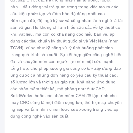
đột dập CNC, các hệ thống máy hàn tự động, robot
hàn... đều đóng vai trò quan trọng trong việc tạo ra các
cấu kiện phức tạp và đảm bảo độ đồng nhất cao.
Bên cạnh đó, đội ngũ kỹ sư và công nhân lành nghề là tài
sản vô giá. Họ không chỉ am hiểu sâu sắc về kỹ thuật cơ
khí, vật liệu, mà còn có khả năng đọc hiểu bản vẽ, áp
dụng các tiêu chuẩn kỹ thuật quốc tế và Việt Nam (như
TCVN), cũng như kỹ năng xử lý tình huống phát sinh
trong quá trình sản xuất. Sự kết hợp giữa công nghệ hiện
đại và chuyên môn con người tạo nên một sức mạnh
tổng hợp, cho phép
xưởng gia công cơ khí xây dựng
đáp
ứng được cả những đơn hàng có yêu cầu kỹ thuật cao,
số lượng lớn và thời gian gấp rút. Khả năng ứng dụng
các phần mềm thiết kế, mô phỏng như AutoCAD,
SolidWorks, hoặc các phần mềm CAM để lập trình cho
máy CNC cũng là một điểm cộng lớn, thể hiện sự chuyên
nghiệp và tầm nhìn chiến lược của xưởng trong việc áp
dụng công nghệ vào sản xuất.