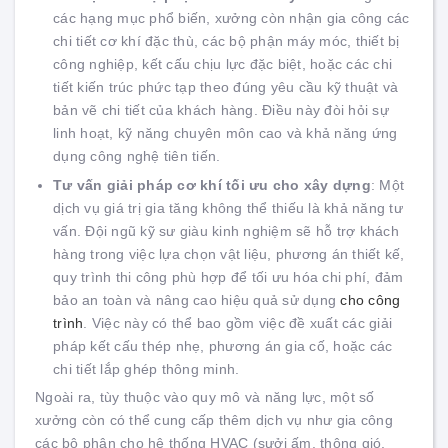
các hạng mục phổ biến, xưởng còn nhận gia công các
chi tiết cơ khí đặc thù, các bộ phận máy móc, thiết bị
công nghiệp, kết cấu chịu lực đặc biệt, hoặc các chi
tiết kiến trúc phức tạp theo đúng yêu cầu kỹ thuật và
bản vẽ chi tiết của khách hàng. Điều này đòi hỏi sự
linh hoạt, kỹ năng chuyên môn cao và khả năng ứng
dụng công nghệ tiên tiến.
Tư vấn giải pháp cơ khí tối ưu cho xây dựng
: Một
dịch vụ giá trị gia tăng không thể thiếu là khả năng tư
vấn. Đội ngũ kỹ sư giàu kinh nghiệm sẽ hỗ trợ khách
hàng trong việc lựa chọn vật liệu, phương án thiết kế,
quy trình thi công phù hợp để tối ưu hóa chi phí, đảm
bảo an toàn và nâng cao hiệu quả sử dụng
cho công
trình
. Việc này có thể bao gồm việc đề xuất các giải
pháp kết cấu thép nhẹ, phương án gia cố, hoặc các
chi tiết lắp ghép thông minh.
Ngoài ra, tùy thuộc vào quy mô và năng lực, một số
xưởng còn có thể cung cấp thêm dịch vụ như gia công
các bộ phận cho hệ thống HVAC (sưởi ấm, thông gió,