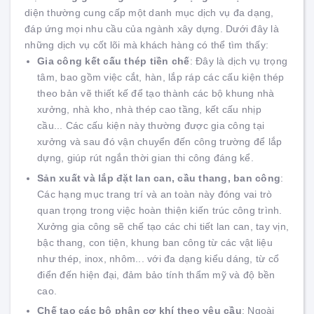
diện thường cung cấp một danh mục dịch vụ đa dạng,
đáp ứng mọi nhu cầu của ngành xây dựng. Dưới đây là
những dịch vụ cốt lõi mà khách hàng có thể tìm thấy:
Gia công kết cấu thép tiền chế
: Đây là dịch vụ trọng
tâm, bao gồm việc cắt, hàn, lắp ráp các cấu kiện thép
theo bản vẽ thiết kế để tạo thành các bộ khung nhà
xưởng, nhà kho, nhà thép cao tầng, kết cấu nhịp
cầu... Các cấu kiện này thường được gia công tại
xưởng và sau đó vận chuyển đến công trường để lắp
dựng, giúp rút ngắn thời gian thi công đáng kể.
Sản xuất và lắp đặt lan can, cầu thang, ban công
:
Các hạng mục trang trí và an toàn này đóng vai trò
quan trọng trong việc hoàn thiện kiến trúc công trình.
Xưởng gia công sẽ chế tạo các chi tiết lan can, tay vịn,
bậc thang, con tiện, khung ban công từ các vật liệu
như thép, inox, nhôm... với đa dạng kiểu dáng, từ cổ
điển đến hiện đại, đảm bảo tính thẩm mỹ và độ bền
cao.
Chế tạo các bộ phận cơ khí theo yêu cầu
: Ngoài