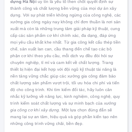
dựng Hà Nội
uy tín là yếu tố then chốt quyết định sự
thành công và chất lượng bền vững của mọi dự án xây
dựng. Với sự phát triển không ngừng của công nghệ, các
xưởng gia công ngày nay không chỉ đơn thuần là nơi sản
xuất mà còn là những trung tâm giải pháp kỹ thuật, cung
cấp các sản phẩm cơ khí chính xác, đa dạng, đáp ứng
mọi yêu cầu khắt khe nhất. Từ gia công kết cấu thép tiền
chế, sản xuất lan can, cầu thang đến chế tạo các bộ
phận cơ khí theo yêu cầu, mỗi dịch vụ đều đòi hỏi sự
chuyên nghiệp, tỉ mỉ và cam kết về chất lượng. Trang
thiết bị hiện đại kết hợp với đội ngũ kỹ thuật tài năng là
nền tảng vững chắc giúp các xưởng gia công đảm bảo
chất lượng sản phẩm vượt trội, tối ưu hóa chi phí và tiến
độ cho công trình. Khi tìm kiếm đối tác, hãy luôn cân
nhắc kỹ lưỡng về năng lực, kinh nghiệm, công nghệ, quy
trình kiểm soát chất lượng và sự minh bạch của
xưởng
gia công cơ khí xây dựng
. Một lựa chọn đúng đắn sẽ
mang lại sự an tâm, hiệu quả và góp phần kiến tạo nên
những công trình vững chãi, bền đẹp.