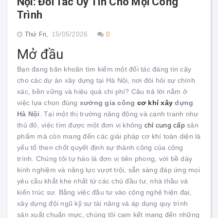
Nội: Đối Tác Uy Tín Cho Mọi Công
Trình
15/05/2026
Thứ Fri,
0
Mở đầu
Bạn đang băn khoăn tìm kiếm một đối tác đáng tin cậy
cho các dự án xây dựng tại Hà Nội, nơi đòi hỏi sự chính
xác, bền vững và hiệu quả chi phí? Câu trả lời nằm ở
việc lựa chọn đúng
xưởng gia công
cơ khí xây
dựng
Hà Nội
. Tại một thị trường năng động và cạnh tranh như
thủ đô, việc tìm được một đơn vị không
chỉ cung cấp
sản
phẩm mà còn mang đến các giải pháp cơ khí toàn diện là
yếu tố then chốt quyết định sự thành công của công
trình. Chúng tôi tự hào là đơn vị tiên phong, với bề dày
kinh nghiệm và năng lực vượt trội, sẵn sàng đáp ứng mọi
yêu cầu khắt khe nhất từ các chủ đầu tư, nhà thầu và
kiến trúc sư. Bằng việc đầu tư vào công nghệ hiện đại,
xây dựng đội ngũ kỹ sư tài năng và áp dụng quy trình
sản xuất chuẩn mực, chúng tôi cam kết mang đến những