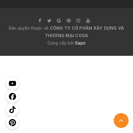
Bản quyền thuộc về
CÔNG TY CỔ PHẦN XÂY DỰNG VÀ
THƯƠNG MẠI COSA
Cung cấp bởi
Sapo