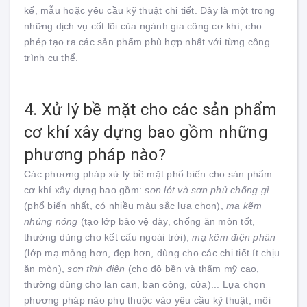
kế, mẫu hoặc yêu cầu kỹ thuật chi tiết. Đây là một trong
những dịch vụ cốt lõi của ngành gia công cơ khí, cho
phép tạo ra các sản phẩm phù hợp nhất với từng công
trình cụ thể.
4. Xử lý bề mặt cho các sản phẩm
cơ khí xây dựng bao gồm những
phương pháp nào?
Các phương pháp xử lý bề mặt phổ biến cho sản phẩm
cơ khí xây dựng bao gồm:
sơn lót và sơn phủ chống gỉ
(phổ biến nhất, có nhiều màu sắc lựa chọn),
mạ kẽm
nhúng nóng
(tạo lớp bảo vệ dày, chống ăn mòn tốt,
thường dùng cho kết cấu ngoài trời),
mạ kẽm điện phân
(lớp mạ mỏng hơn, đẹp hơn, dùng cho các chi tiết ít chịu
ăn mòn),
sơn tĩnh điện
(cho độ bền và thẩm mỹ cao,
thường dùng cho lan can, ban công, cửa)... Lựa chọn
phương pháp nào phụ thuộc vào yêu cầu kỹ thuật, môi