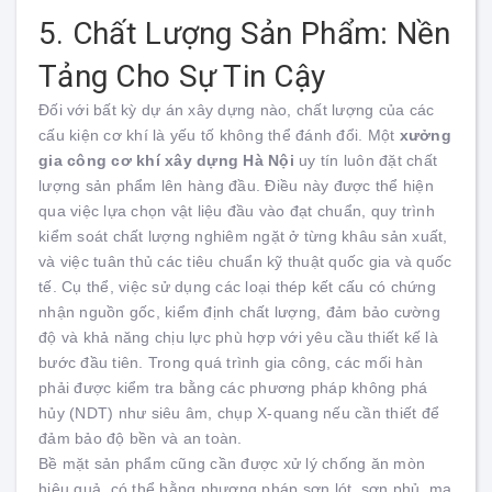
5. Chất Lượng Sản Phẩm: Nền
Tảng Cho Sự Tin Cậy
Đối với bất kỳ dự án xây dựng nào, chất lượng của các
cấu kiện cơ khí là yếu tố không thể đánh đổi. Một
xưởng
gia công cơ khí xây dựng Hà Nội
uy tín luôn đặt chất
lượng sản phẩm lên hàng đầu. Điều này được thể hiện
qua việc lựa chọn vật liệu đầu vào đạt chuẩn, quy trình
kiểm soát chất lượng nghiêm ngặt ở từng khâu sản xuất,
và việc tuân thủ các tiêu chuẩn kỹ thuật quốc gia và quốc
tế. Cụ thể, việc sử dụng các loại thép kết cấu có chứng
nhận nguồn gốc, kiểm định chất lượng, đảm bảo cường
độ và khả năng chịu lực phù hợp với yêu cầu thiết kế là
bước đầu tiên. Trong quá trình gia công, các mối hàn
phải được kiểm tra bằng các phương pháp không phá
hủy (NDT) như siêu âm, chụp X-quang nếu cần thiết để
đảm bảo độ bền và an toàn.
Bề mặt sản phẩm cũng cần được xử lý chống ăn mòn
hiệu quả, có thể bằng phương pháp sơn lót, sơn phủ, mạ