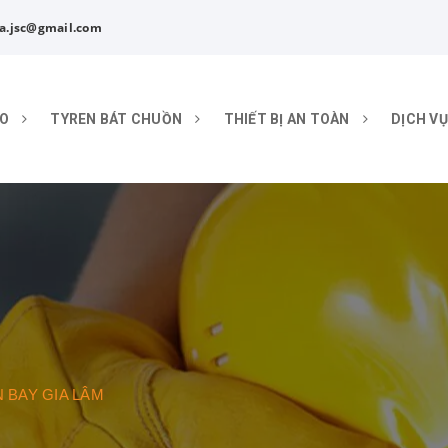
a.jsc@gmail.com
ÁO
TYREN BÁT CHUỒN
THIẾT BỊ AN TOÀN
DỊCH VỤ
 BAY GIA LÂM