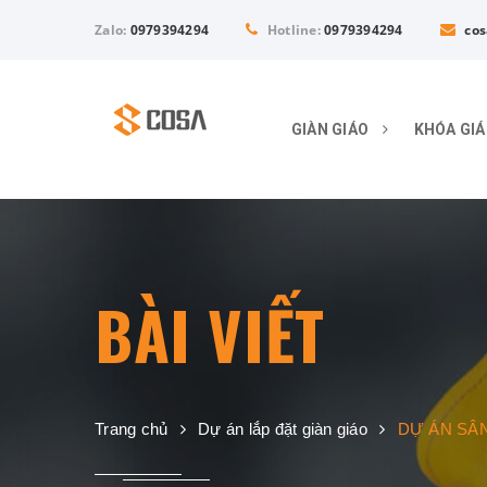
Zalo:
0979394294
Hotline:
0979394294
cos
GIÀN GIÁO
KHÓA GI
BÀI VIẾT
Trang chủ
Dự án lắp đặt giàn giáo
DỰ ÁN SÂN