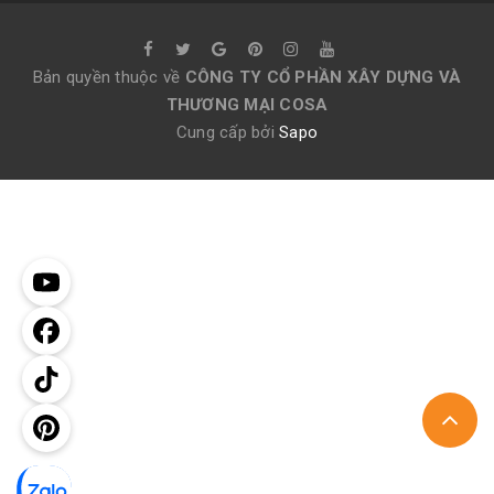
Bản quyền thuộc về
CÔNG TY CỔ PHẦN XÂY DỰNG VÀ
THƯƠNG MẠI COSA
Cung cấp bởi
Sapo