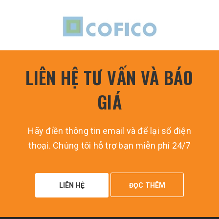
LIÊN HỆ TƯ VẤN VÀ BÁO
GIÁ
Hãy điền thông tin email và để lại số điện
thoại. Chúng tôi hỗ trợ bạn miễn phí 24/7
LIÊN HỆ
ĐỌC THÊM