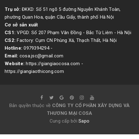
Trụ sở:
ĐKKD: Số 51 ngõ 5 đường Nguyễn Khánh Toàn,
phường Quan Hoa, quận Cầu Giấy, thành phố Hà Nội
Cơ sở sản xuất
CS1:
VPGD: Số 207 Phạm Văn Đồng - Bắc Từ Liêm - Hà Nội
CS2:
Factory: Cụm CN Phùng Xá, Thạch Thất, Hà Nội
Hotline:
0979394294
-
Email:
cosa.jsc@gmail.com
Website:
https://giangiaocosa.com -
https://giangiaothicong.com
Bản quyền thuộc về
CÔNG TY CỔ PHẦN XÂY DỰNG VÀ
THƯƠNG MẠI COSA
Cung cấp bởi
Sapo