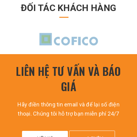
ĐỐI TÁC KHÁCH HÀNG
LIÊN HỆ TƯ VẤN VÀ BÁO
GIÁ
Hãy điền thông tin email và để lại số điện
thoại. Chúng tôi hỗ trợ bạn miễn phí 24/7